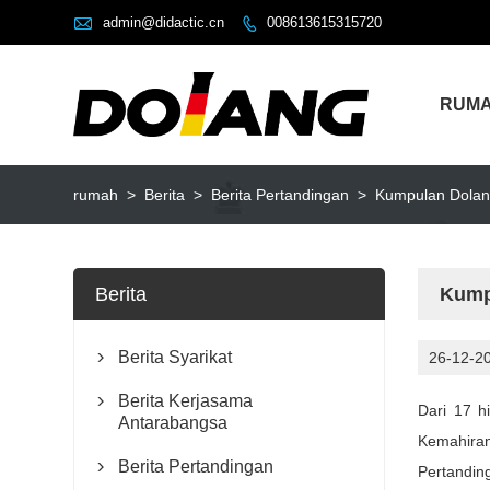

admin@didactic.cn
008613615315720

RUM
rumah
>
Berita
>
Berita Pertandingan
>
Kumpulan Dolan
Berita
Kump
Berita Syarikat
26-12-2

Berita Kerjasama

Dari 17 h
Antarabangsa
Kemahiran
Berita Pertandingan

Pertandin