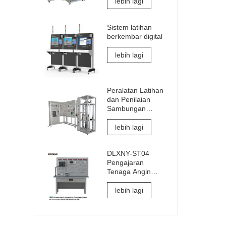
Latihan Makmal
lebih lagi
Industri 4.0
Sistem latihan
berkembar digital
lebih lagi
Peralatan Latihan
dan Penilaian
Sambungan
Elektrik dan
Pentauliahan
lebih lagi
Elevator
DLXNY-ST04
Pengajaran
Tenaga Angin
Sistem Latihan
Bersepadu
lebih lagi
Fotovoltaik Suria
peralatan
pendidikan
vokasional