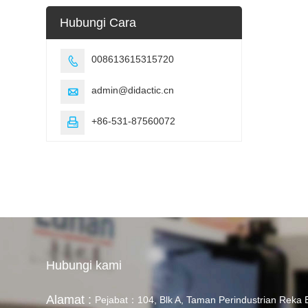
Hubungi Cara
008613615315720

admin@didactic.cn

+86-531-87560072

Hubungi kami
Alamat :
Pejabat：104, Blk A, Taman Perindustrian Reka 