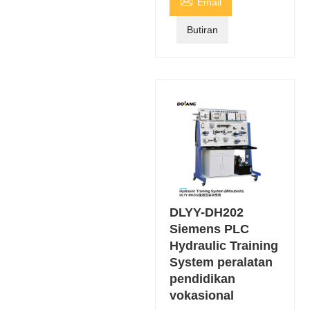

Email
Butiran
DLYY-DH202
Siemens PLC
Hydraulic Training
System peralatan
pendidikan
vokasional