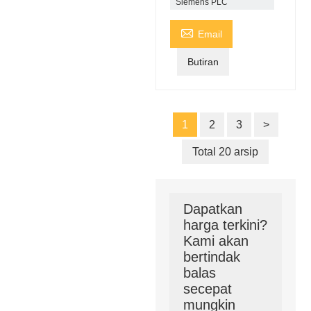
Siemens PLC

Email
Butiran
1
2
3
>
Total 20 arsip
Dapatkan
harga terkini?
Kami akan
bertindak
balas
secepat
mungkin