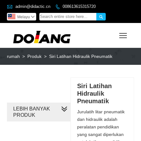

admin@didactic.cn
008613615315720


Melayu

Toggl
rumah
>
Produk
>
Siri Latihan Hidraulik Pneumatik
Siri Latihan
Hidraulik
Pneumatik
LEBIH BANYAK
Jurulatih litar pneumatik
PRODUK
dan hidraulik adalah
peralatan pendidikan
yang sangat diperlukan