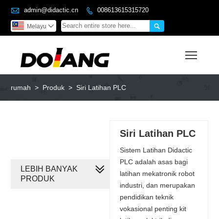

admin@didactic.cn
008613615315720


Melayu

Toggl
rumah
>
Produk
>
Siri Latihan PLC
Siri Latihan PLC
Sistem Latihan Didactic
PLC adalah asas bagi
LEBIH BANYAK
latihan mekatronik robot
PRODUK
industri, dan merupakan
pendidikan teknik
vokasional penting kit