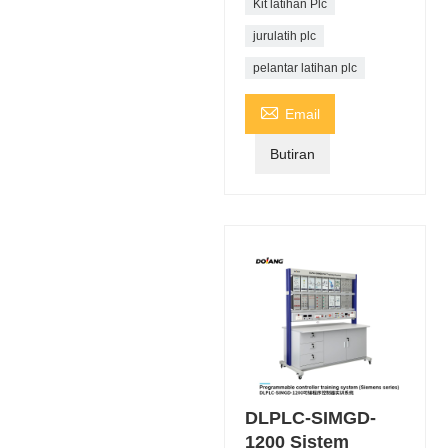
Kit latihan Plc
jurulatih plc
pelantar latihan plc

Email
Butiran
DLPLC-SIMGD-
1200 Sistem