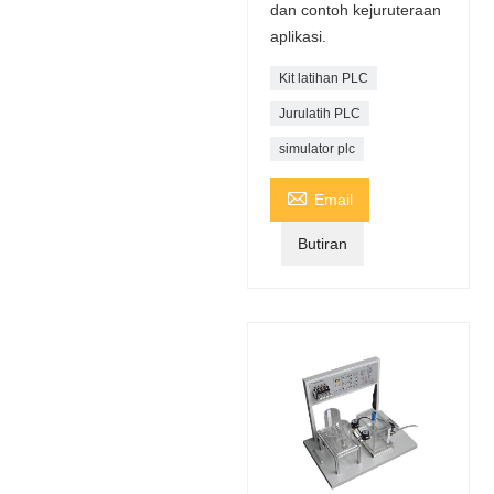
dan contoh kejuruteraan
aplikasi.
Kit latihan PLC
Jurulatih PLC
simulator plc

Email
Butiran