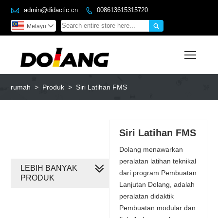

admin@didactic.cn
008613615315720


Melayu

Toggl
rumah
>
Produk
>
Siri Latihan FMS
Siri Latihan FMS
Dolang menawarkan
peralatan latihan teknikal
LEBIH BANYAK
dari program Pembuatan
PRODUK
Lanjutan Dolang, adalah
peralatan didaktik
Pembuatan modular dan