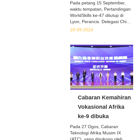
Pada petang 15 September,
waktu tempatan, Pertandingan
WorldSkills ke-47 ditutup di
Lyon, Perancis. Delegasi China
beraksi dengan sangat baik
18-09-2024
dalam pertandingan ini,
memenangi 36 pingat emas, 9
pingat perak, 4 pingat gangsa
dan 8 anugerah
kecemerlangan dalam
kesemua 59 acara, menduduki
tempat pertama dalam senarai
pingat emas, senarai pingat
dan jumlah markah pasukan.
Antaranya, Zhao Zhijun,
peserta dari Kolej Juruteknik
Cabaran Kemahiran
Yancheng, memenangi tempat
Vokasional Afrika
pertama dalam acara
pemasangan elektrik,
ke-9 dibuka
mencapai "tiga kejuaraan
Pada 27 Ogos, Cabaran
berturut-turut" China dalam
Teknologi Afrika Musim IX
acara pemasangan elektrik!
(ATC), yang disokong oleh