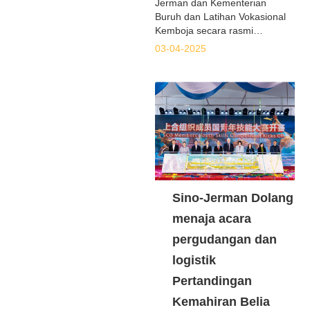
Jerman dan Kementerian
Buruh dan Latihan Vokasional
Kemboja secara rasmi
menandatangani pelan
03-04-2025
kerjasama lima tahun (2025-
2030). HE Heng Sour, Menteri
Buruh dan Latihan Vokasional
Kemboja, dan Jiang Zuodong,
Pengerusi Kumpulan Dolang
Sino-Jerman, menandatangani
perjanjian itu bagi pihak kedua-
dua pihak.
Sino-Jerman Dolang
menaja acara
pergudangan dan
logistik
Pertandingan
Kemahiran Belia