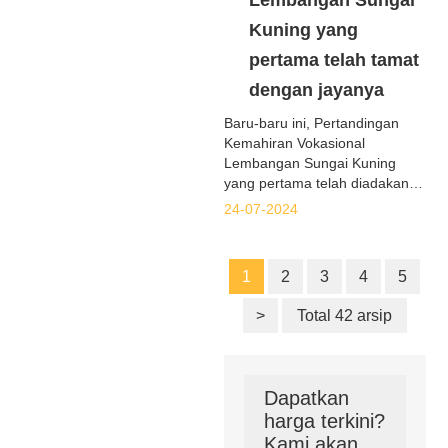
Lembangan Sungai
Kuning yang
pertama telah tamat
dengan jayanya
Baru-baru ini, Pertandingan
Kemahiran Vokasional
Lembangan Sungai Kuning
yang pertama telah diadakan di
Bandar Dongying, Wilayah
24-07-2024
Shandong. Pemain cemerlang
dari seluruh Lembangan
Sungai Kuning berkumpul
1
2
3
4
5
untuk menunjukkan bakat dan
kemahiran mereka. Dolang
>
Total 42 arsip
Sino-Jerman mengambil
bahagian secara aktif dan
menaja pertandingan ini
sebagai unit sokongan teknikal.
Dapatkan
harga terkini?
Kami akan