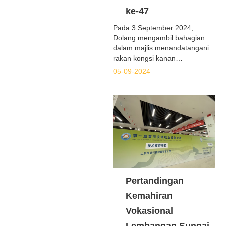
ke-47
Pada 3 September 2024,
Dolang mengambil bahagian
dalam majlis menandatangani
rakan kongsi kanan
Jawatankuasa Penganjur Cina
05-09-2024
Pertandingan Kemahiran Dunia
Ke-47. Pertandingan itu akan
diadakan di Paris, Perancis
pada 2024, dan Dolang akan
menganjurkan bersama dua
acara penting: pemasangan
elektrik dan mekatronik.
Pertandingan
Kemahiran
Vokasional