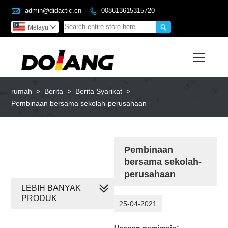

admin@didactic.cn
008613615315720


Melayu

Toggl
rumah
>
Berita
>
Berita Syarikat
>
Pembinaan bersama sekolah-perusahaan
Pembinaan
bersama sekolah-
perusahaan
LEBIH BANYAK
PRODUK
25-04-2021
Ucapan pemimpin: