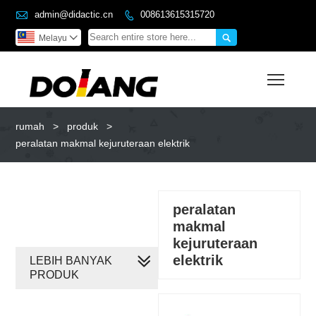

admin@didactic.cn
008613615315720


Melayu

Toggl
rumah
>
produk
>
peralatan makmal kejuruteraan elektrik
peralatan
makmal
kejuruteraan
elektrik
LEBIH BANYAK
PRODUK