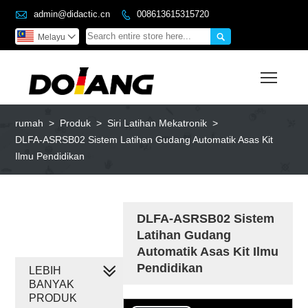

admin@didactic.cn
008613615315720


Melayu

Toggl
rumah
>
Produk
>
Siri Latihan Mekatronik
>
DLFA-ASRSB02 Sistem Latihan Gudang Automatik Asas Kit
Ilmu Pendidikan
DLFA-ASRSB02 Sistem
Latihan Gudang
Automatik Asas Kit Ilmu
Pendidikan
LEBIH
BANYAK
PRODUK