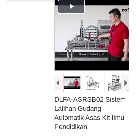
Play
Video
Video
Player
is
loading.
DLFA-ASRSB02 Sistem
Latihan Gudang
Automatik Asas Kit Ilmu
Pendidikan