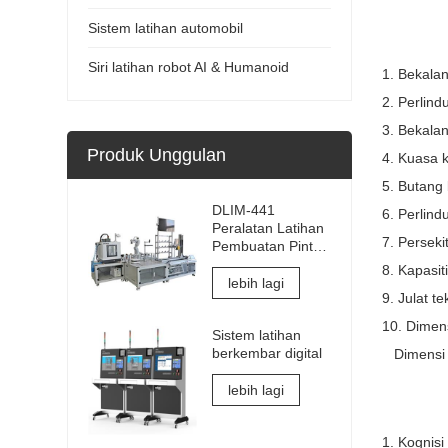
Sistem latihan automobil
Siri latihan robot AI & Humanoid
1. Bekala
2. Perlin
3. Bekala
Produk Unggulan
4. Kuasa 
5. Butang
DLIM-441
6. Perlind
Peralatan Latihan
7. Persek
Pembuatan Pintar
Industri 4.0 Sistem
8. Kapasit
Latihan Makmal
lebih lagi
9. Julat 
Industri 4.0
10. Dimen
Sistem latihan
berkembar digital
Dimensi s
lebih lagi
1. Kognisi