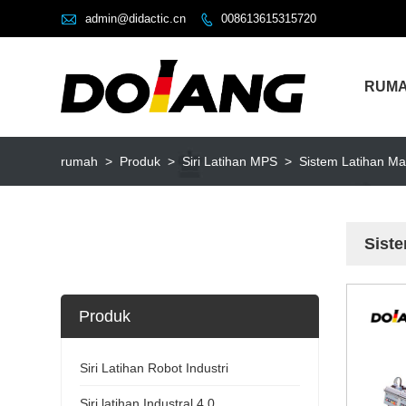

admin@didactic.cn
008613615315720

RUM
rumah
>
Produk
>
Siri Latihan MPS
>
Sistem Latihan Ma
Sist
Produk
Siri Latihan Robot Industri
Siri latihan Industral 4.0