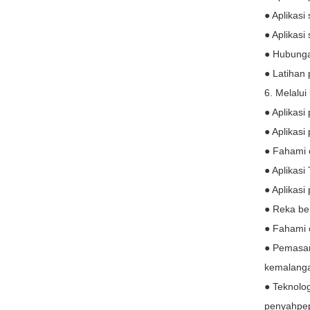
● Aplikas
● Aplikasi 
● Hubunga
● Latihan 
6. Melalui
● Aplikasi
● Aplikas
● Fahami 
● Aplikasi
● Aplikasi
● Reka be
● Fahami 
● Pemasan
kemalang
● Teknolog
penyahpepi