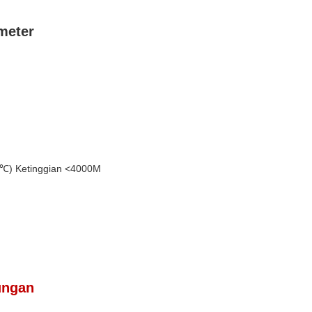
meter
5 ℃) Ketinggian <4000M
ungan