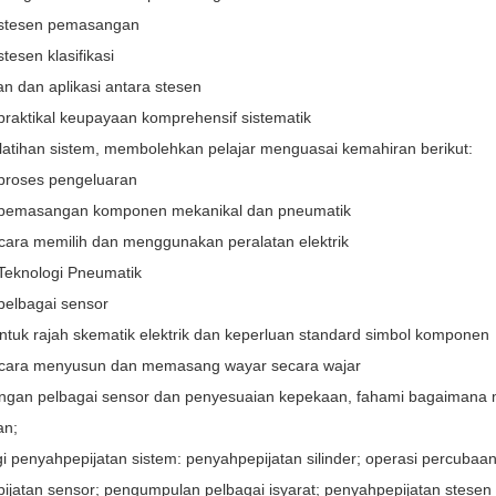
i stesen pemasangan
stesen klasifikasi
n dan aplikasi antara stesen
praktikal keupayaan komprehensif sistematik
 latihan sistem, membolehkan pelajar menguasai kemahiran berikut:
 proses pengeluaran
i pemasangan komponen mekanikal dan pneumatik
cara memilih dan menggunakan peralatan elektrik
 Teknologi Pneumatik
 pelbagai sensor
ntuk rajah skematik elektrik dan keperluan standard simbol komponen
cara menyusun dan memasang wayar secara wajar
gan pelbagai sensor dan penyesuaian kepekaan, fahami bagaimana me
an;
i penyahpepijatan sistem: penyahpepijatan silinder; operasi percuba
jatan sensor; pengumpulan pelbagai isyarat; penyahpepijatan stesen t