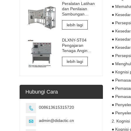
Peralatan Latihan
● Memaha
dan Penilaian
Sambungan
● Kesedar
Elektrik dan
● Perseps
Pentauliahan
lebih lagi
Elevator
● Kesedar
● Kesedara
DLXNY-ST04
Pengajaran
● Kesedar
Tenaga Angin
● Perseps
Sistem Latihan
Bersepadu
lebih lagi
● Menghub
Fotovoltaik Suria
peralatan
● Kognisi
pendidikan
● Pemasan
vokasional
● Pemasan
Hubungi Cara
● Pemasan
● Penyele
008613615315720

● Penyele
admin@didactic.cn
2. Kognisi

● Kognisi 