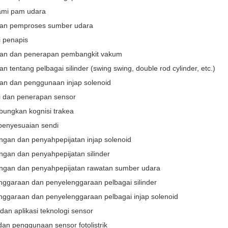
mi pam udara
an pemproses sumber udara
i penapis
an dan penerapan pembangkit vakum
n tentang pelbagai silinder (swing swing, double rod cylinder, etc.)
an dan penggunaan injap solenoid
i dan penerapan sensor
ungkan kognisi trakea
 penyesuaian sendi
gan dan penyahpepijatan injap solenoid
gan dan penyahpepijatan silinder
gan dan penyahpepijatan rawatan sumber udara
nggaraan dan penyelenggaraan pelbagai silinder
nggaraan dan penyelenggaraan pelbagai injap solenoid
 dan aplikasi teknologi sensor
dan penggunaan sensor fotolistrik