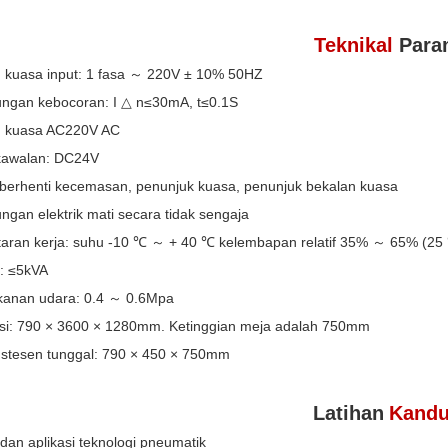
Teknikal
Para
n kuasa input: 1 fasa ～ 220V ± 10% 50HZ
dungan kebocoran: I △ n≤30mA, t≤0.1S
n kuasa AC220V AC
kawalan: DC24V
 berhenti kecemasan, penunjuk kuasa, penunjuk bekalan kuasa
ungan elektrik mati secara tidak sengaja
itaran kerja: suhu -10 ℃ ～ + 40 ℃ kelembapan relatif 35% ～ 65% (2
i: ≤5kVA
tekanan udara: 0.4 ～ 0.6Mpa
si: 790 × 3600 × 1280mm. Ketinggian meja adalah 750mm
tesen tunggal: 790 × 450 × 750mm
Latihan
Kand
 dan aplikasi teknologi pneumatik