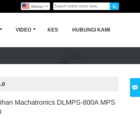

Melayu

VIDEO
KES
HUBUNGI KAMI
.0

tihan Machatronics DLMPS-800A MPS
0