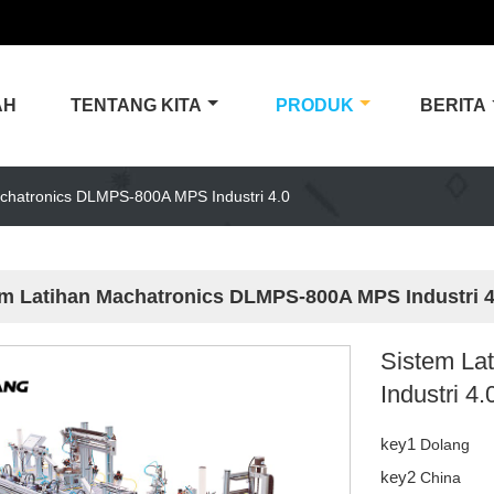
AH
TENTANG KITA
PRODUK
BERITA
chatronics DLMPS-800A MPS Industri 4.0
em Latihan Machatronics DLMPS-800A MPS Industri 4
Sistem La
Industri 4.
key1
Dolang
key2
China