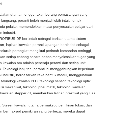
RI
 Peralatan utama menggunakan borang pemasangan yang
langsung, peranti boleh menjadi lebih intuitif untuk
ada pelajar, memendekkan masa penyesuaian pelajar dari
 industri.
PROFIBUS-DP bertindak sebagai barisan utama sistem
an, lapisan kawalan peranti lapangan bertindak sebagai
 seluruh perangkat mengikuti perintah komandan tertinggi,
kan setiap cabang secara bebas menyelesaikan tugas yang
en kawalan am adalah peneraju peranti dan setiap unit
. Teknologi lanjutan: peranti ini menggabungkan keperluan
al industri, berdasarkan reka bentuk modul, menggunakan
i teknologi kawalan PLC, teknologi sensor, teknologi optik,
isi mekanikal, teknologi pneumatik, teknologi kawalan
 kawalan stepper dll, memberikan latihan praktikal yang luas
f: Stesen kawalan utama bermaksud pemikiran fokus, dan
sen bermaksud pemikiran yang berbeza, mereka dapat