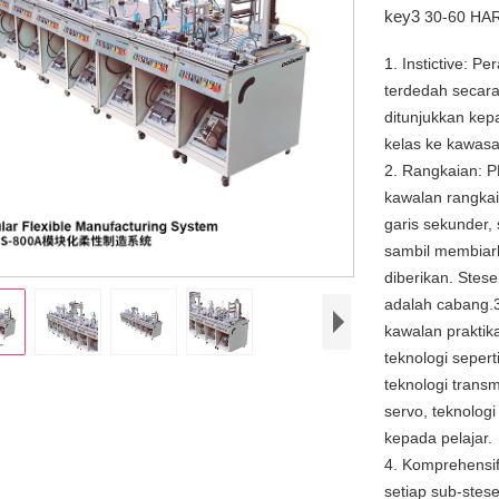
key3
30-60 HA
1. Instictive:
terdedah secara 
ditunjukkan kep
kelas ke kawasan
2. Rangkaian: 
kawalan rangkai
garis sekunder,
sambil membiar
diberikan. Stes
adalah cabang.3
kawalan praktik
teknologi sepert
teknologi transm
servo, teknologi
kepada pelajar.
4. Komprehensi
setiap sub-ste