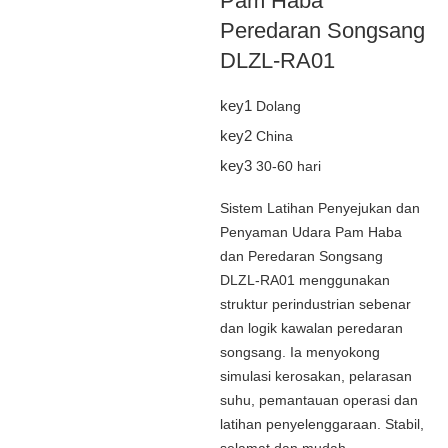
Pam Haba
Peredaran Songsang
DLZL-RA01
key1
Dolang
key2
China
key3
30-60 hari
Sistem Latihan Penyejukan dan
Penyaman Udara Pam Haba
dan Peredaran Songsang
DLZL-RA01 menggunakan
struktur perindustrian sebenar
dan logik kawalan peredaran
songsang. Ia menyokong
simulasi kerosakan, pelarasan
suhu, pemantauan operasi dan
latihan penyelenggaraan. Stabil,
selamat dan mudah