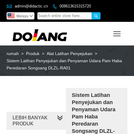

admin@didactic.cn
008613615315720


Melayu

Toggl
rumah
>
Produk
>
Alat Latihan Penyejukan
>
Sistem Latihan Penyejukan dan Penyaman Udara Pam Haba
Peredaran Songsang DLZL-RA01
Sistem Latihan
Penyejukan dan
Penyaman Udara
Pam Haba
LEBIH BANYAK
Peredaran
PRODUK
Songsang DLZL-