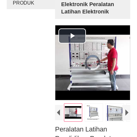
PRODUK
Elektronik Peralatan
Latihan Elektronik
Play
Video
Video
Player
is
loading.
Peralatan Latihan