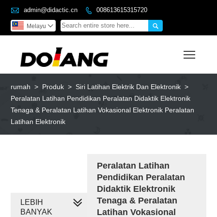

admin@didactic.cn
008613615315720


Melayu

Toggl
rumah
>
Produk
>
Siri Latihan Elektrik Dan Elektronik
>
Peralatan Latihan Pendidikan Peralatan Didaktik Elektronik
Tenaga & Peralatan Latihan Vokasional Elektronik Peralatan
Latihan Elektronik
Peralatan Latihan
Pendidikan Peralatan
Didaktik Elektronik
Tenaga & Peralatan
LEBIH
Latihan Vokasional
BANYAK