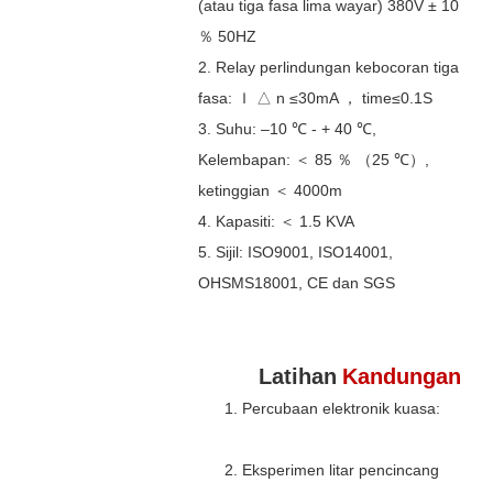
(atau tiga fasa lima wayar) 380V ± 10
％ 50HZ
2. Relay perlindungan kebocoran tiga
fasa: Ｉ △ n ≤30mA ， time≤0.1S
3. Suhu: –10 ℃ - + 40 ℃,
Kelembapan: ＜ 85 ％ （25 ℃）,
ketinggian ＜ 4000m
4. Kapasiti: ＜ 1.5 KVA
5. Sijil: ISO9001, ISO14001,
OHSMS18001, CE dan SGS
Latihan
Kandungan
Percubaan elektronik kuasa:
Eksperimen litar pencincang